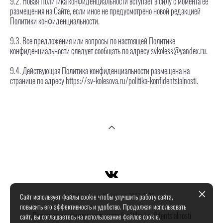
9.2. Новая Политика конфиденциальности вступает в силу с момента ее
размещения на Сайте, если иное не предусмотрено новой редакцией
Политики конфиденциальности.
9.3. Все предложения или вопросы по настоящей Политике
конфиденциальности следует сообщать по адресу svkoless@yandex.ru.
9.4. Действующая Политика конфиденциальности размещена на
странице по адресу https://sv-kolesova.ru/politika-konfidentsialnosti.
© Светлана Колесова 2012-2026
Сайт использует файлы cookie чтобы улучшить работу сайта,
повысить его эффективность и удобство. Продолжая использовать
Политика конфиденциальности
/politika-konfidentsialnosti
сайт, вы соглашаетесь на использование файлов cookie.